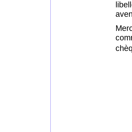
libe
aven
Merc
comm
chè