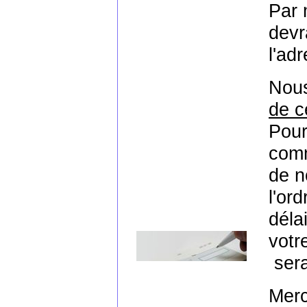
Par 
devr
l'ad
Nous
de c
Pour
comm
de n
l'or
déla
votr
sera
Merc