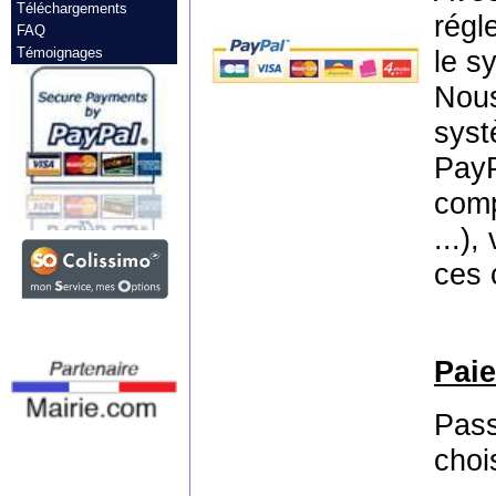
Téléchargements
régl
FAQ
Témoignages
le s
Nous
syst
PayP
comp
...)
ces 
Pai
Pass
choi