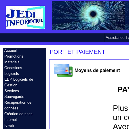
Assistance T
Accueil
PORT ET PAIEMENT
Promotions
Matériels
Occasions
Moyens de paiement
Logiciels
EBP Logiciels de
Gestion
PA
Services
Sauvegarde
Récupération de
Plus
données
Création de sites
un c
Internet
Avec
Iciwifi