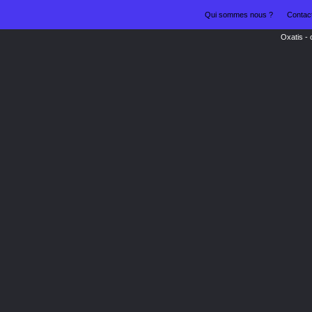
Qui sommes nous ?
Contac
Oxatis -