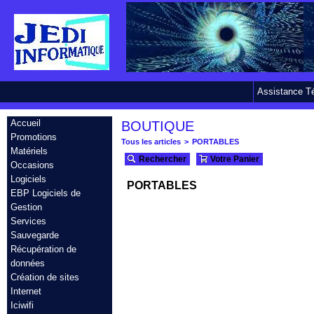
Assistance T
Accueil
BOUTIQUE
Promotions
Tous les articles
>
PORTABLES
Matériels
Rechercher
Votre Panier
Occasions
Logiciels
PORTABLES
EBP Logiciels de
Gestion
Services
Sauvegarde
Récupération de
données
Création de sites
Internet
Iciwifi